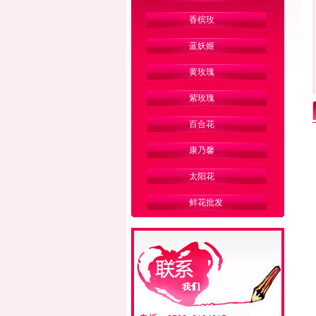
香槟玫
蓝妖姬
黄玫瑰
紫玫瑰
百合花
康乃馨
太阳花
鲜花批发