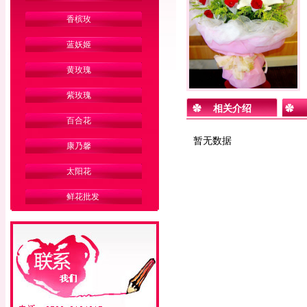
香槟玫
蓝妖姬
黄玫瑰
紫玫瑰
相关介绍
百合花
暂无数据
康乃馨
太阳花
鲜花批发