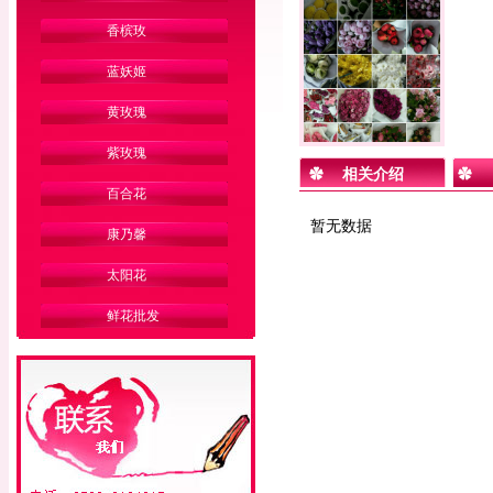
香槟玫
蓝妖姬
黄玫瑰
紫玫瑰
相关介绍
百合花
暂无数据
康乃馨
太阳花
鲜花批发